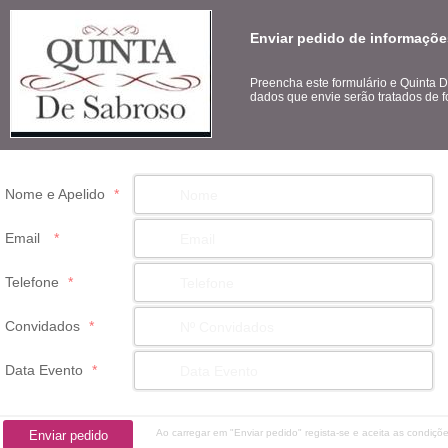
Enviar pedido de informaçõe
Preencha este formulário e Quinta 
dados que envie serão tratados de f
Nome e Apelido
*
Email
*
Telefone
*
Convidados
*
Data Evento
*
Ao carregar em "Enviar pedido" regista-se e aceita as condiçõ