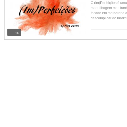
O (Im)Perfeições é um
maquilhagem mas também
focado em melhorar a 
descomplicar do markti
16