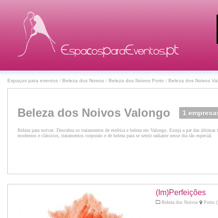
Espaços para eventos
/
Beleza dos Noivos
/
Beleza dos Noivos Porto
/
Beleza dos Noivos Va
Beleza dos Noivos Valongo
1 empresa
Beleza para noivas: Descubra os tratamentos de estética e beleza em Valongo. Esteja a par das última
modernos e clássicos, tratamentos corporais e de beleza para se sentir radiante nesse dia tão especial.
(Im)Perfeições
Beleza dos Noivos
Porto (