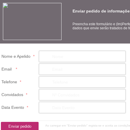
Enviar pedido de informaçõe
Preencha este formulário e (Im)Perf
dados que envie serão tratados de f
Nome e Apelido
*
Email
*
Telefone
*
Convidados
*
Data Evento
*
Ao carregar em "Enviar pedido" regista-se e aceita as condiçõ