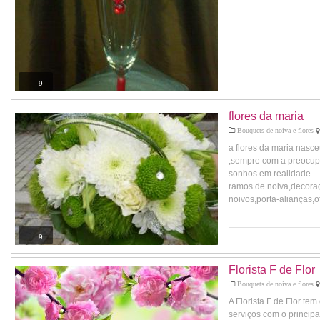
9
flores da maria
Bouquets de noiva e flores
a flores da maria nasce
,sempre com a preocupa
sonhos em realidade...
ramos de noiva,decora
noivos,porta-alianças,of
9
Florista F de Flor
Bouquets de noiva e flores
A Florista F de Flor tem
serviços com o principal