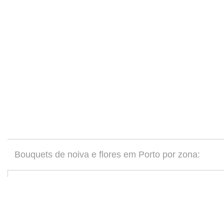
Bouquets de noiva e flores em Porto por zona:
Bouquets de noiva e flores Ma...
(3)
Bouquets de noiva e flores Go...