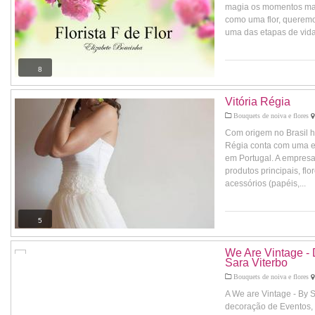
magia os momentos mai
como uma flor, querem
uma das etapas de vida.
8
Vitória Régia
Bouquets de noiva e flores
Com origem no Brasil há
Régia conta com uma e
em Portugal. A empresa
produtos principais, flo
acessórios (papéis,...
5
We Are Vintage -
Sara Viterbo
Bouquets de noiva e flores
A We are Vintage - By S
decoração de Eventos,