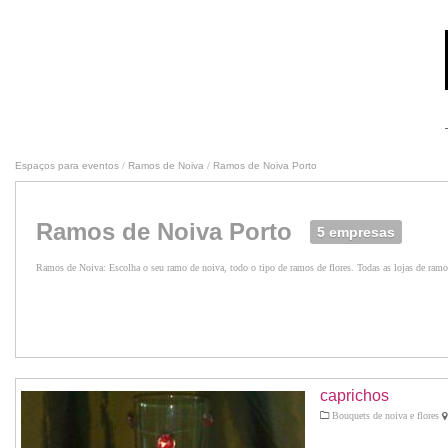
Espaços para eventos
/
Ramos de Noiva
/
Ramos de Noiva Porto
Ramos de Noiva Porto
5 empresas
Ramos de Noiva: Escolha o seu ramo de noiva, todo o tipo de ramos de flores. Todas as lojas de ramo
caprichos
Bouquets de noiva e flores