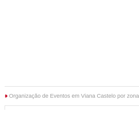
Organização de Eventos em Viana Castelo por zona
Organização de Eventos Arco...
(1)
Organização de Eventos Vian...