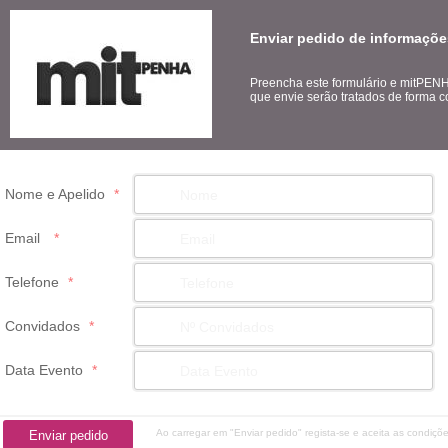
Enviar pedido de informaçõ
Preencha este formulário e mitPENH
que envie serão tratados de forma co
Nome e Apelido
*
Email
*
Telefone
*
Convidados
*
Data Evento
*
Ao carregar em "Enviar pedido" regista-se e aceita as condiçõ