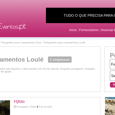
TUDO O QUE PRECISA PARA
Inicio
|
Fornecedores
|
Anunciar
/
Fotografos para casamentos Faro
/
Fotografos para casamentos Loulé
P
samentos Loulé
1 empresas
afos para seguirem a cada momento este dia tão especial, fotografos portugueses, fotografos
 lhe agrade.
Hjfoto
Fotografia e Video
Faro (Loulé)