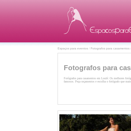
Espaços para eventos
/
Fotografos para casamentos
Fotografos para ca
Fotógrafos para casamentos em Loulé: Os melhores fotógr
famosos. Peça orçamentos e escolha o fotógrafo que mais