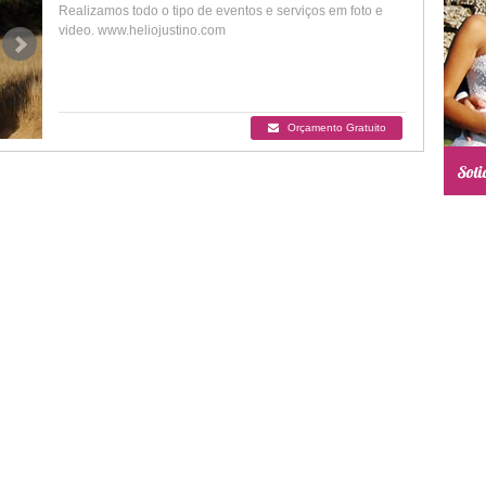
Realizamos todo o tipo de eventos e serviços em foto e
video. www.heliojustino.com
Orçamento Gratuito