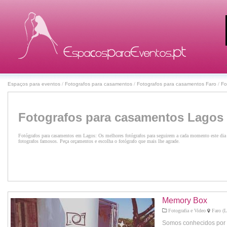
Espaços para eventos
/
Fotografos para casamentos
/
Fotografos para casamentos Faro
/
Fo
Fotografos para casamentos Lagos
Fotógrafos para casamentos em Lagos: Os melhores fotógrafos para seguirem a cada momento este dia t
fotografos famosos. Peça orçamentos e escolha o fotógrafo que mais lhe agrade.
Memory Box
Fotografia e Video
Faro (L
Somos conhecidos por t