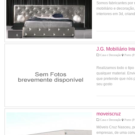
Somos fabricantes por 
mobiliário e decoração
interiores em 3d, cria
6
J.G. Mobiliário Int
Casa e Decoração
Porto (P
Realizamos todo o tipo
qualquer material. Env
que pretende que nós p
seu gosto
moveiscruz
Casa e Decoração
Porto (Pa
Móveis Cruz Nasceu, p
empresas, de uma conv