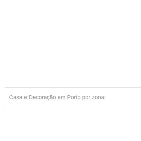
Casa e Decoração em Porto por zona:
Casa e Decoração Valongo
(1)
Casa e Decoração Paredes