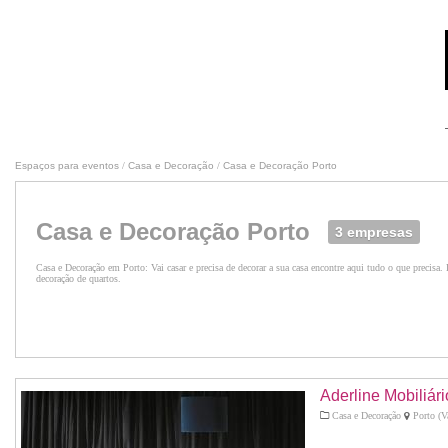
Espaços para eventos
/
Casa e Decoração
/
Casa e Decoração Porto
Casa e Decoração Porto
3 empresas
Casa e Decoração em Porto: Vai casar e precisa de decorar a sua casa encontre aqui tudo o que precisa‎.
decoração de quartos.
Aderline Mobiliári
Casa e Decoração
Porto (V