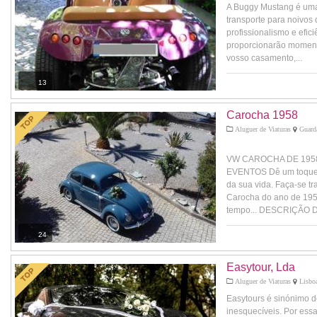
A Buggy Mustang é uma
transporte para noivos
profissionalismo e efic
proporcionarão momento
vosso casamento,...
13
Carocha 1958
Aluguer de Viaturas
Guarda
VW CAROCHA DE 195
EVENTOS Dê um toque 
da sua vida. Faça-se t
Carocha do ano de 195
tempo... DESCRIÇÃO D
24
Easytour, Lda
Aluguer de Viaturas
Lisboa
Easytours é sinónimo d
inesquecíveis. Por ess