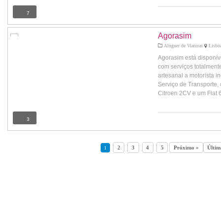
7
Agorasim
Aluguer de Viaturas
Lisboa
Agorasim está disponíve
com serviços totalment
artesanal a motorista in
Serviço de Transporte, 
Citroen 2CV e um Fiat 60
3
2
3
4
5
Próximo »
Últim
1