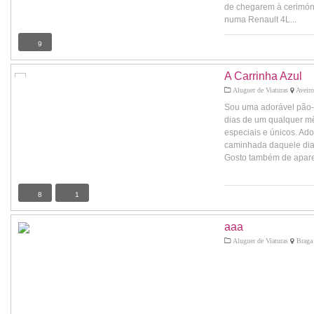
de chegarem à cerimón
numa Renault 4L...
9
A Carrinha Azul
Aluguer de Viaturas
Aveiro
Sou uma adorável pão-
dias de um qualquer m
especiais e únicos. Ado
caminhada daquele dia
Gosto também de apare
8
1
aaa
Aluguer de Viaturas
Braga 