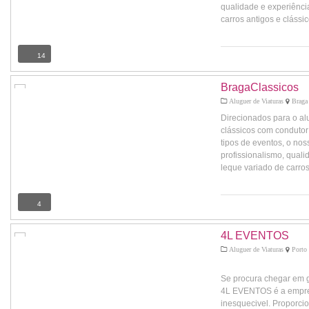
qualidade e experiênci
carros antigos e clássic
14
BragaClassicos
Aluguer de Viaturas
Braga 
Direcionados para o al
clássicos com condutor
tipos de eventos, o nos
profissionalismo, qual
leque variado de carros 
4
4L EVENTOS
Aluguer de Viaturas
Porto 
Se procura chegar em g
4L EVENTOS é a empres
inesquecivel. Proporci