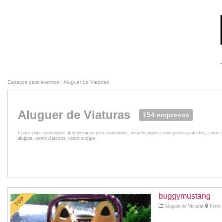
Espaços para eventos
/
Aluguer de Viaturas
Aluguer de Viaturas
154 empresas
Carros para casamentos: aluguer carros para casamentos, lista de preços carros para casamentos, carros 
aluguer, carros classicos, carros antigos.
buggymustang
Aluguer de Viaturas
Porto 