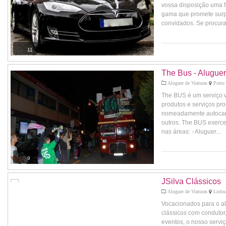
vossa disposição uma f
gama que promete surp
convidados. Se procur
11
The Bus - Alugue
Aluguer de Viaturas
Porto 
The BUS é um serviço v
produtos e serviços pr
nomeadamente autocarr
outros. The BUS exerce
nas áreas: - Aluguer...
9
JSilva Clássicos
Aluguer de Viaturas
Lisboa
Vocacionados para o al
clássicos com condutor,
eventos, o nosso serviç