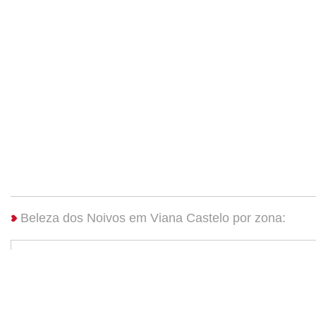
Beleza dos Noivos em Viana Castelo por zona:
Beleza dos Noivos Viana do Ca...
(1)