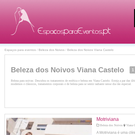
Espaços para eventos
/
Beleza dos Noivos
/
Beleza dos Noivos Viana Castelo
Beleza dos Noivos Viana Castelo
1
Beleza para noivas: Descubra os tratamentos de estética e beleza em Viana Castelo. Esteja a par das ú
modernos e clássicos, tratamentos corporais e de beleza para se sentir radiante nesse dia tão especial.
Motriviana
Beleza dos Noivos
Viana C
A Motriviana é uma clín