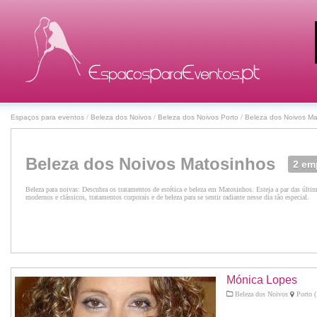
Espaços para eventos
/
Beleza dos Noivos
/
Beleza dos Noivos Porto
/
Beleza dos Noivos Ma
Beleza dos Noivos Matosinhos
2 em
Beleza para noivas: Descubra os tratamentos de estética e beleza em Matosinhos. Esteja a par das últ
modernos e clássicos, tratamentos corporais e de beleza para se sentir radiante nesse dia tão especial.
Mónica Lopes
Beleza dos Noivos
Porto (