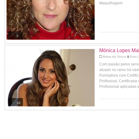
Maquilhagem
7
Mónica Lopes Mak
Beleza dos Noivos
Porto (
Com paixão pelos servi
atuado no ramo há vár
Formadora com Certific
Profissioal, Certifica
Profissional aplicadas e
10