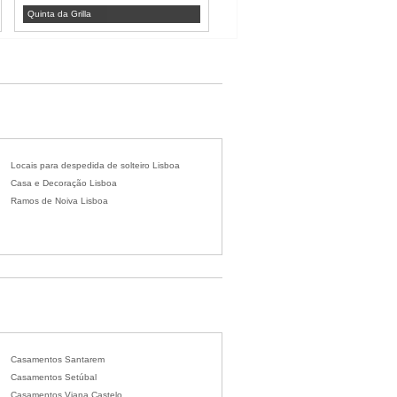
Quinta da Grilla
Quinta do Valle do Riacho
Locais para despedida de solteiro Lisboa
Casa e Decoração Lisboa
Ramos de Noiva Lisboa
Casamentos Santarem
Casamentos Setúbal
Casamentos Viana Castelo