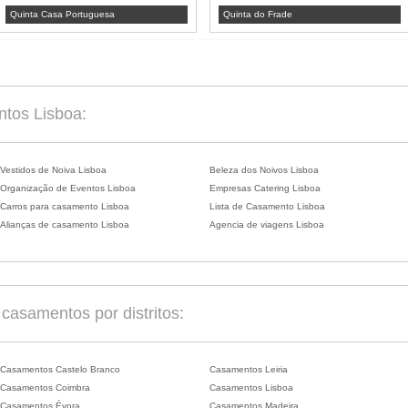
Quinta Casa Portuguesa
Quinta do Frade
ntos Lisboa:
Vestidos de Noiva Lisboa
Beleza dos Noivos Lisboa
Organização de Eventos Lisboa
Empresas Catering Lisboa
Carros para casamento Lisboa
Lista de Casamento Lisboa
Alianças de casamento Lisboa
Agencia de viagens Lisboa
asamentos por distritos:
Casamentos Castelo Branco
Casamentos Leiria
Casamentos Coimbra
Casamentos Lisboa
Casamentos Évora
Casamentos Madeira