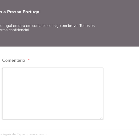
s a Prassa Portugal
ortugal entrará em contacto consigo em breve. Todos os
orma confidencial.
Comentário
*
es legais de Espacoparaventos.pt