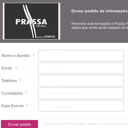
Enviar pedido de informaçõe
Preencha este formulário e Prassa P
dados que envie serão tratados de f
Nome e Apelido
*
Email
*
Telefone
*
Convidados
*
Data Evento
*
Ao carregar em "Enviar pedido" regista-se e aceita as condiçõ