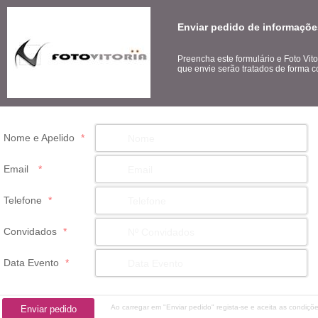
Enviar pedido de informações
Preencha este formulário e Foto Vit
que envie serão tratados de forma co
Nome e Apelido
*
Email
*
Telefone
*
Convidados
*
Data Evento
*
Ao carregar em "Enviar pedido" regista-se e aceita as condiçõ