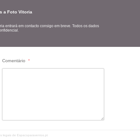
 a Foto Vitoria
oria entrará em contacto consigo em breve. Todos os dados
nfidencial.
Comentário
*
es legais de Espacoparaventos.pt