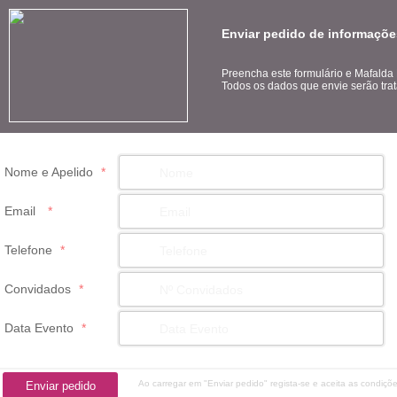
Enviar pedido de informaçõ
Preencha este formulário e Mafalda
Todos os dados que envie serão trat
Nome e Apelido
*
Email
*
Telefone
*
Convidados
*
Data Evento
*
Ao carregar em "Enviar pedido" regista-se e aceita as condiçõ