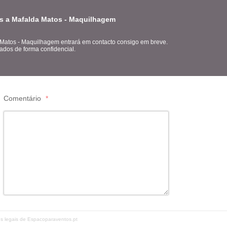
es a Mafalda Matos - Maquilhagem
 Matos - Maquilhagem entrará em contacto consigo em breve.
ados de forma confidencial.
Comentário
*
es legais de Espacoparaventos.pt