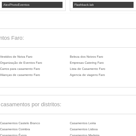
AlexPhotoEventos
Flashback.lab
ntos Faro:
Vestidos de Noiva Faro
Beleza dos Noivos Faro
Organização de Eventos Faro
Empresas Catering Faro
Carros para casamento Faro
Lista de Casamento Faro
Alianças de casamento Faro
Agencia de viagens Faro
asamentos por distritos:
Casamentos Castelo Branco
Casamentos Leiria
Casamentos Coimbra
Casamentos Lisboa
Casamentos Évora
Casamentos Madeira