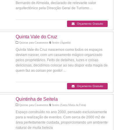
Bernardo de Almeida, declarado de relevante valor
arquitectónico pela Direcção Geral de Turismo....
Orçamento Gratuito
Quinta Vale do Cruz
Quintas para Casamentos
Aveiro (Águeda)
Quinta Vale do Cruz nascemos como todos os espaços
deviam nascer, com um casamento mágico organizado
pelos proprietários. Feito de detalhes, luzes e coisas
deliciosas, decidimos colocar ao seu dispor esta magia de
quem faz as coisas por gosto! ...
Orçamento Gratuito
Quintinha de Seitela
Quintas para Casamentos
Aveiro (Santa Maria da Feira)
Espaço construído no ano 2000, pensado exclusivamente
para a realização de eventos. Com cerca de 2000 m2 de
área perfeitamente cuidada, proporcionando um ambiente
natural de muita beleza