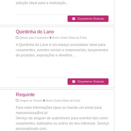
solução ideal para a realização...
Orçamento Gratuito
Quintinha do Lano
Quintas para Casamentos
Aveiro (Santa Maria da Feira)
A Quintinha do Lano é um espaço encantador ideal para
casamentos, eventos sociais e empresariais, lançamentos
de produtos, exposições e réveillon. ...
Orçamento Gratuito
Requinte
Aluguer de Viaturas
Aveiro (Santa Maria da Feira)
Para mais Informações ligue ou mande um email para
manueluissa@iol.pt
Serviço de aluguer de automóveis para eventos tais como
casamentos, batizados ou outros do seu interesse. Serviço
personalizado com...