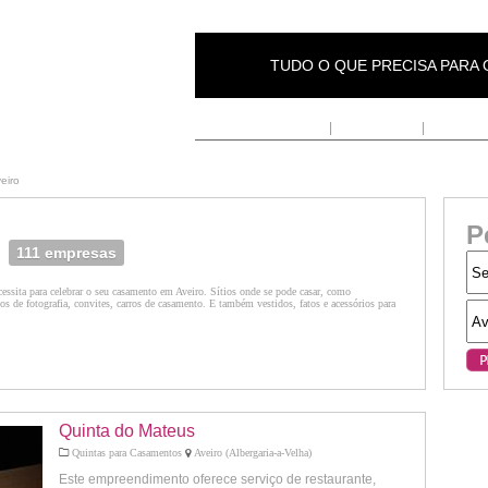
TUDO O QUE PRECISA PARA
Inicio
|
Fornecedores
|
Anunciar
eiro
P
111 empresas
essita para celebrar o seu casamento em Aveiro. Sítios onde se pode casar, como
iços de fotografia, convites, carros de casamento. E também vestidos, fatos e acessórios para
Quinta do Mateus
Quintas para Casamentos
Aveiro (Albergaria-a-Velha)
Este empreendimento oferece serviço de restaurante,