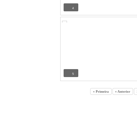
4
5
« Primeira
« Anterior