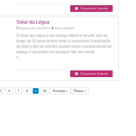
Orçamento Gratuito
Solar da Légua
Quintas para Casamentos
Aveiro (Águeda)
O Solar da Légua é um espaço afável e versátil, que ao
longo de 20 anos se tem vindo a vocacionar à realização
de todo o tipo de eventos sociais onde a exclusividade do
espaço é garantida em qualquer tipo de evento.
•...
Orçamento Gratuito
5
6
7
8
10
Próximo »
Última »
9