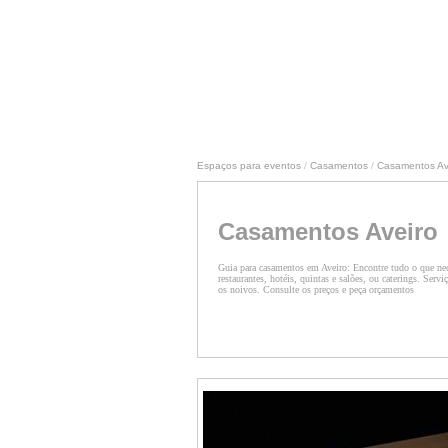
Espaços para eventos
/
Casamentos
/
Casamentos Av
Casamentos Aveiro
Guia para casamentos em Aveiro: Encontre tudo o que nec
restaurantes, hotéis, quintas e salões, ou caterings. Serv
os noivos. Consulte os preços e peça orçamentos