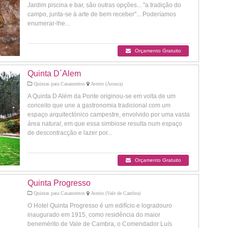
Jardim piscina e bar, são outras opções... "a tradição do
campo, junta-se à arte de bem receber"... Poderíamos
enumerar-lhe...
Orçamento Gratuito
Quinta D´Alem
Quintas para Casamentos
Aveiro (Arouca)
A Quinta D Além da Ponte originou-se em volta de um
conceito que une a gastronomia tradicional com um
espaço arquitectónico campestre, envolvido por uma vasta
área natural, em que essa simbiose resulta num espaço
de descontracção e lazer por...
Orçamento Gratuito
Quinta Progresso
Quintas para Casamentos
Aveiro (Vale de Cambra)
O Hotel Quinta Progresso é um edifício e logradouro
inaugurado em 1915, como residência do maior
benemérito de Vale de Cambra, o Comendador Luís