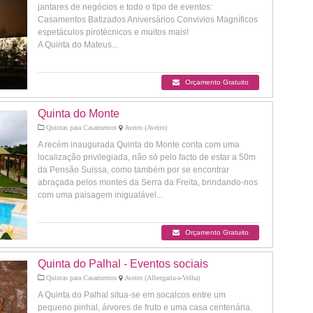
jantares de negócios e todo o tipo de eventos:
Casamentos Batizados Aniversários Convivios Magníficos
espetáculos pirotécnicos e muitos mais!
A Quinta do Mateus...
Orçamento Gratuito
Quinta do Monte
Quintas para Casamentos
Aveiro (Aveiro)
A recém inaugurada Quinta do Monte conta com uma
localização privilegiada, não só pelo facto de estar a 50m
da Pensão Suissa, como também por se encontrar
abraçada pelos montes da Serra da Freita, brindando-nos
com uma paisagem inigualável...
Orçamento Gratuito
Quinta do Palhal - Eventos sociais
Quintas para Casamentos
Aveiro (Albergaria-a-Velha)
A Quinta do Palhal situa-se em socalcos entre um
pequeno pinhal, árvores de fruto e uma casa centenária.