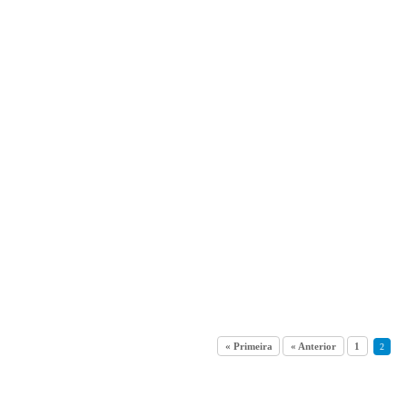
« Primeira
« Anterior
1
2