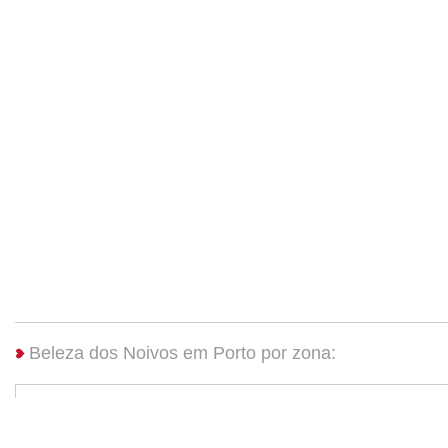
Beleza dos Noivos em Porto por zona:
Beleza dos Noivos Porto
(4)
Beleza dos Noivos Vila Nova d...
Beleza dos Noivos Amarante
(2)
Beleza dos Noivos Marco de Ca...