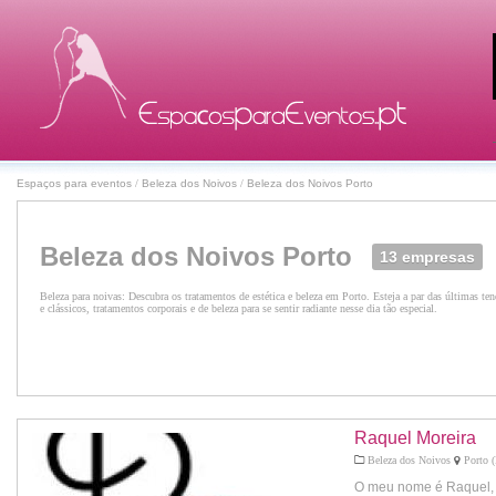
Espaços para eventos
/
Beleza dos Noivos
/
Beleza dos Noivos Porto
Beleza dos Noivos Porto
13 empresas
Beleza para noivas: Descubra os tratamentos de estética e beleza em Porto. Esteja a par das últimas 
e clássicos, tratamentos corporais e de beleza para se sentir radiante nesse dia tão especial.
Raquel Moreira
Beleza dos Noivos
Porto (
O meu nome é Raquel, 