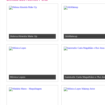
Helena Almeida Make Up
JdsMakeup
Mónica Lopes
hairstudio Carla Magalhães e Rui Je
lda