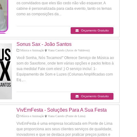
os convidados que eles tão cedo não vão esquecer. A
cabine é personalizada para cada evento, tanto os temas
como as composições da...
Orçamento Gratuito
Sonus Sax - João Santos
Música e Animação
Viana Castelo (Arcos de Valdevez)
Você Sonha, Nós Tocamos!" Oferece Serviço de Música ao
som do Saxofone, onde tem várias opções e packs feitos à
sua medida! Fale com eles! ;) O serviço incluí: 1-
Equipamento de Som e Luzes (Colunas Amplificadas com
Eq.,...
Orçamento Gratuito
VivEmFesta - Soluções Para A Sua Festa
Música e Animação
Viana Castelo (Ponte de Lima)
VivEmFesta é uma empresa localizada em Ponte de Lima
que proporciona aos seus clientes serviços de qualidade,
inovadores e que se destaca por praticar preços justos e