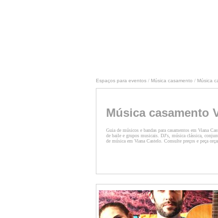
Espaços para eventos
/
Música casamento
/
Música c
Música casamento V
Guia de músicos e bandas para casamentos em Viana Cast
de baile e grupos musicais. DJ's, música clássica, conju
de música em Viana Castelo. Consulte preços e peça orç