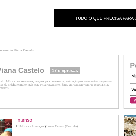
TUDO O QUE PRECISA PARA
Inicio
|
Fornecedores
|
Anunciar
asamento Viana Castelo
P
iana Castelo
17 empresas
elo: Música de casamentos, canções para casamentos, animação para casamentos, orquestras
ntos de música e muito mais para o seu casamento. Entre em contacto com os especialistas
amentos.
Intenso
Música e Animação
Viana Castelo (Caminha)