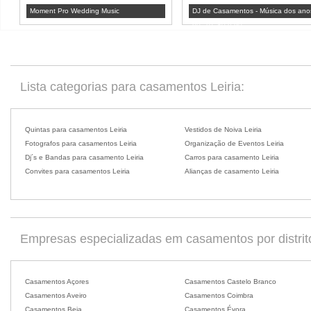
Moment Pro Wedding Music
DJ de Casamentos - Música dos ano
60, 70, 80 e 90
Lista categorias para casamentos Leiria:
Quintas para casamentos Leiria
Vestidos de Noiva Leiria
Fotografos para casamentos Leiria
Organização de Eventos Leiria
Dj´s e Bandas para casamento Leiria
Carros para casamento Leiria
Convites para casamentos Leiria
Alianças de casamento Leiria
Empresas especializadas em casamentos por distrit
Casamentos Açores
Casamentos Castelo Branco
Casamentos Aveiro
Casamentos Coimbra
Casamentos Beja
Casamentos Évora